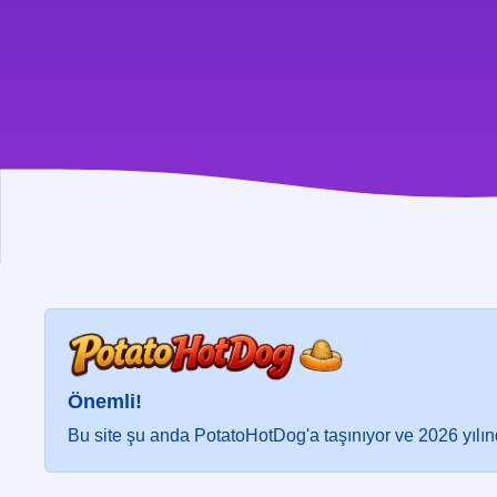
Önemli!
Bu site şu anda PotatoHotDog'a taşınıyor ve 2026 yılı