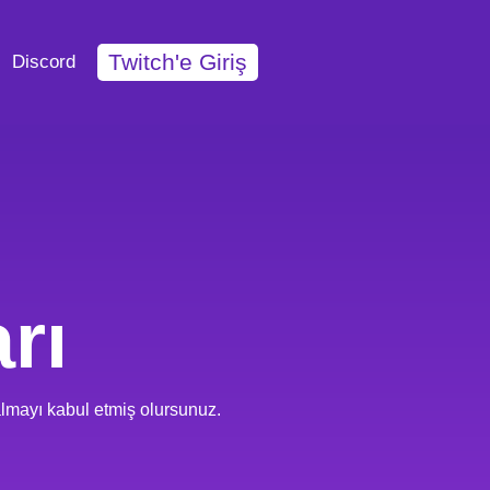
Twitch'e Giriş
Discord
rı
almayı kabul etmiş olursunuz.