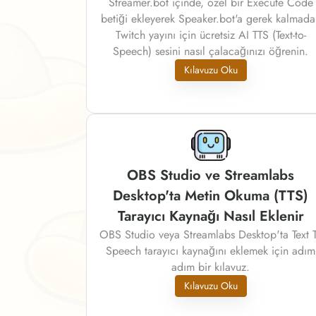
Streamer.bot içinde, özel bir Execute Code
betiği ekleyerek Speaker.bot'a gerek kalmada
Twitch yayını için ücretsiz AI TTS (Text-to-
Speech) sesini nasıl çalacağınızı öğrenin.
Kılavuzu Oku
OBS Studio ve Streamlabs
Desktop'ta Metin Okuma (TTS)
Tarayıcı Kaynağı Nasıl Eklenir
OBS Studio veya Streamlabs Desktop'ta Text 
Speech tarayıcı kaynağını eklemek için adım
adım bir kılavuz.
Kılavuzu Oku