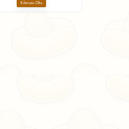
Kılavuzu Oku