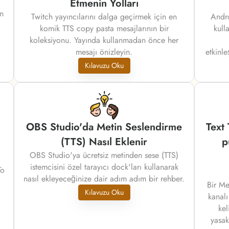
Etmenin Yolları
n
Twitch yayıncılarını dalga geçirmek için en
Andro
komik TTS copy pasta mesajlarının bir
kull
koleksiyonu. Yayında kullanmadan önce her
mesajı önizleyin.
etkinle
Kılavuzu Oku
OBS Studio'da Metin Seslendirme
Text
(TTS) Nasıl Eklenir
p
OBS Studio'ya ücretsiz metinden sese (TTS)
istemcisini özel tarayıcı dock'ları kullanarak
To
nasıl ekleyeceğinize dair adım adım bir rehber.
Bir Me
Kılavuzu Oku
kanalı
kel
yasak