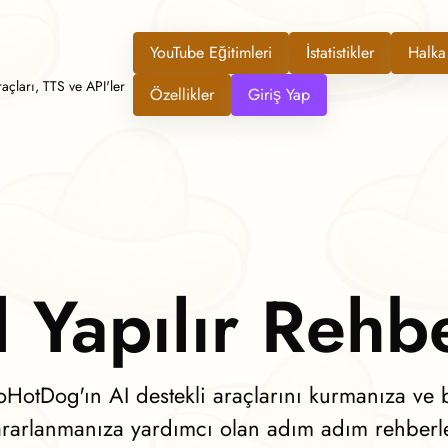
YouTube Eğitimleri
İstatistikler
Halka
açları, TTS ve API'ler
Özellikler
Giriş Yap
l Yapılır Rehbe
atoHotDog'ın AI destekli araçlarını kurmanıza ve 
ararlanmanıza yardımcı olan adım adım rehberle