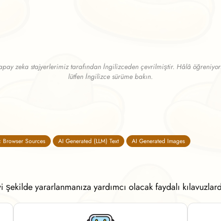
apay zeka stajyerlerimiz tarafından İngilizceden çevrilmiştir. Hâlâ öğreniyorl
lütfen İngilizce sürüme bakın.
 Browser Sources
AI Generated (LLM) Text
AI Generated Images
 şekilde yararlanmanıza yardımcı olacak faydalı kılavuzlar