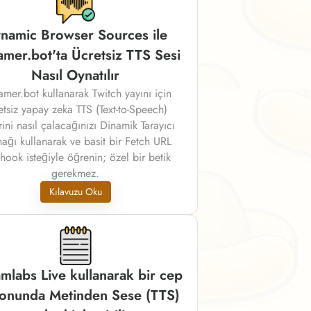
namic Browser Sources ile
amer.bot'ta Ücretsiz TTS Sesi
Nasıl Oynatılır
amer.bot kullanarak Twitch yayını için
etsiz yapay zeka TTS (Text-to-Speech)
rini nasıl çalacağınızı Dinamik Tarayıcı
ağı kullanarak ve basit bir Fetch URL
ook isteğiyle öğrenin; özel bir betik
gerekmez.
Kılavuzu Oku
mlabs Live kullanarak bir cep
fonunda Metinden Sese (TTS)