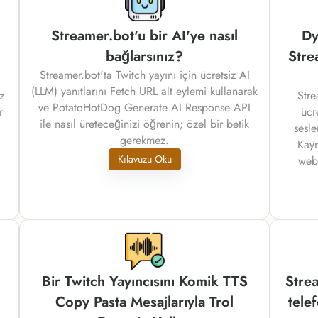
Streamer.bot'u bir AI'ye nasıl
Dy
bağlarsınız?
Stre
Streamer.bot'ta Twitch yayını için ücretsiz AI
(LLM) yanıtlarını Fetch URL alt eylemi kullanarak
z
Stre
ve PotatoHotDog Generate AI Response API
r
ücr
ile nasıl üreteceğinizi öğrenin; özel bir betik
sesle
gerekmez.
Kayn
Kılavuzu Oku
webh
Bir Twitch Yayıncısını Komik TTS
Strea
Copy Pasta Mesajlarıyla Trol
tele