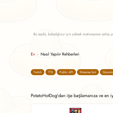
Bu sayfa, kolaylığınız için yüksek motivasyona sahip y
Ev
Nasıl Yapılır Rehberleri
›
Twitch
TTS
Public API
Streamer.bot
Dynamic
PotatoHotDog'dan işe başlamanıza ve en iyi