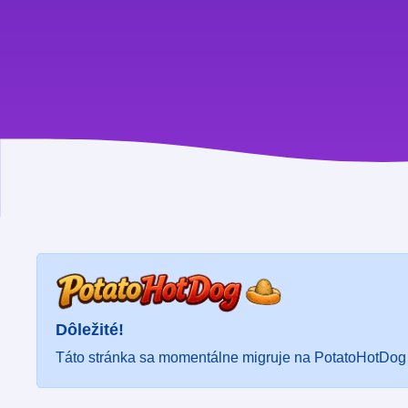
Dôležité!
Táto stránka sa momentálne migruje na PotatoHotDog