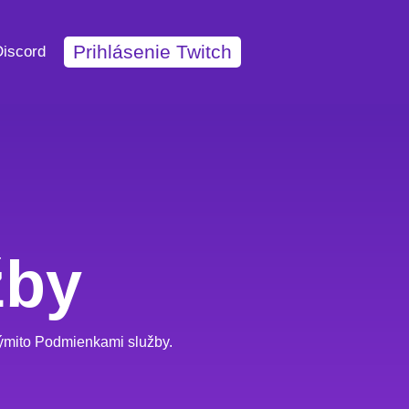
Prihlásenie Twitch
Discord
žby
 týmito Podmienkami služby.