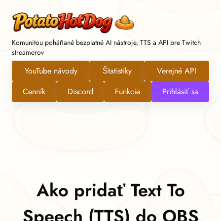
Komunitou poháňané bezplatné AI nástroje, TTS a API pre Twitch
streamerov
YouTube návody
Štatistiky
Verejné API
Cenník
Discord
Funkcie
Prihlásiť sa
Ako pridať Text To
Speech (TTS) do OBS