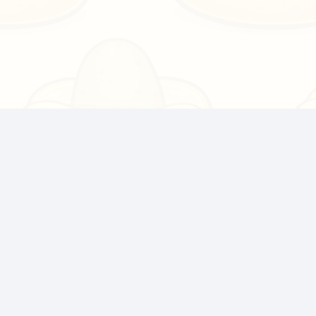
Komunitou poháňané bezplatné AI nástroje, TTS a
API pre Twitch streamerov
O PotatoHotDog
Podmienky používania
Zásady ochrany osobných údajov
Cenník
Discord