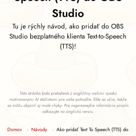
Studio
Tu je rýchly návod, ako pridať do OBS
Studio bezplatného klienta Text-to-Speech
(TTS)!
Táto stránka bola preložená z angličtiny našimi vysoko
motivovanými AI stážistami pre vaše pohodlie. Ešte sa učia, takže
sa môžu objaviť aj malé chyby. Pre najpresnejšie informácie prosím
odkazujte na anglickú verziu.
Domov
Návody
Ako pridať Text To Speech (TTS) do
›
›