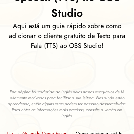
Studio
Aqui está um guia rápido sobre como
adicionar o cliente gratuito de Texto para
Fala (TTS) ao OBS Studio!
Esta página foi traduzida do inglês pelos nossos estagiários de IA
altamente motivados para facilitar a sua leitura. Eles ainda estão
aprendendo, então alguns erros podem ter passado despercebidos.
Para obter as informações mais precisas, consulte a versão em
inglês.
Lar
Guias de Como Fazer
Como adicionar Text To
›
›