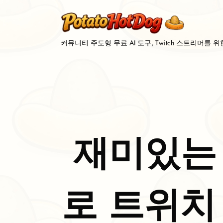
커뮤니티 주도형 무료 AI 도구, Twitch 스트리머를 위한 
재미있는 
로 트위치