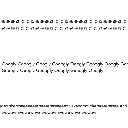
 @ @ @ @ @ @ @ @ @ @ @ @ @ @ @ @ @ @ @ @ @ @ @ @ @ @
 @ @ @ @ @ @ @ @ @ @ @ @ @ @ @ @ @ @ @ @ @ @ @ @ @ @
 Ooogly Gooogly Ooogly Gooogly Ooogly Gooogly Ooogly Go
 Gooogly Ooogly Gooogly Ooogly Gooogly Ooogly
oes shersheeeeeeerrerererereeeerrr vavavoom sherererererere and
owowowowowowowowowowowowowowowowow