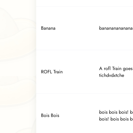
Banana
banananananana
A rofl Train goe
ROFL Train
tichdvdxtche
bois bois bois! b
Bois Bois
bois! bois bois b