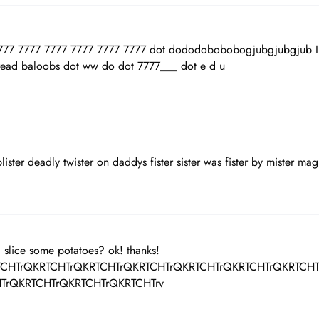
77 7777 7777 7777 7777 7777 dot dododobobobogjubgjubgjub I h
ad baloobs dot ww do dot 7777___ dot e d u
 blister deadly twister on daddys fister sister was fister by mister mag
slice some potatoes? ok! thanks!
TCHTrQKRTCHTrQKRTCHTrQKRTCHTrQKRTCHTrQKRTCHTrQKRTCHT
TrQKRTCHTrQKRTCHTrQKRTCHTrv