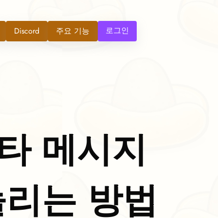
로그인
Discord
주요 기능
스타 메시지
놀리는 방법