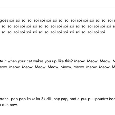
 soi soi soi soi soi soi soi soi soi soi soi soi soi soi soi soi soi so
i soi soi soi soi soi soi soi soi soi soi soi soi soi soi soi soi soi soi s
i soi soi soi soi soi soi soi soi soi soi soi soi soi soi soi soi soi
hate it when your cat wakes you up like this? Meow. Meow. Meo
eow. Meow. Meow. Meow. Meow. Meow. Meow. Meow. Meow. M
rrrahh, pap pap ka-ka-ka Skidiki-pap-pap, and a puu-puu-poudrrr-
 dun now.