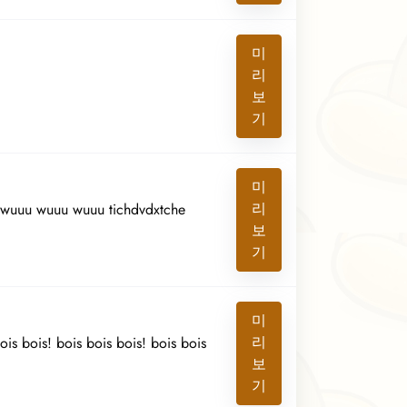
미
리
보
기
미
리
he wuuu wuuu wuuu tichdvdxtche
보
기
미
리
ois bois! bois bois bois! bois bois
보
기