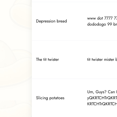
www dot 7777 77
Depression bread
dododogo 99 bre
The tit twister
tit twister mister
Um, Guys? Can I 
Slicing potatoes
yQKRTCHTrQKR
KRTCHTrQKRTCH