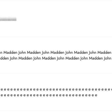
¡¡¡¡¡¡¡¡¡¡¡¡¡¡
hn Madden John Madden John Madden John Madden John Madden
dden John Madden John Madden John Madden John Madden Joh
 e e e e e e e e e e e e e e e e e e e e e e e e e e e e e e e e e e 
 e e e e e e e e e e e e e e e e e e e e e e e e e e e e e e