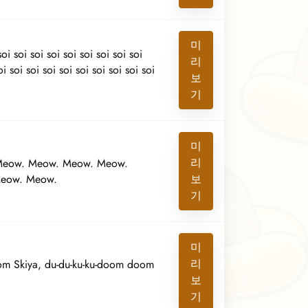
미
i soi soi soi soi soi soi soi soi
리
oi soi soi soi soi soi soi soi soi soi
보
기
미
리
w. Meow. Meow. Meow. Meow.
eow. Meow.
보
기
미
리
boom Skiya, du-du-ku-ku-doom doom
보
기