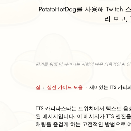
PotatoHotDog를 사용해 Tw
리 보고, 
편의를 위해 이 페이지는 저희의 매우 의욕적인 AI 
집
실전 가이드 모음
재미있는 TTS 카
›
›
TTS 카피파스타는 트위치에서 텍스트 음성
된 메시지입니다. 이 메시지가 TTS 엔
채팅을 즐겁게 하는 고전적인 방법으로 