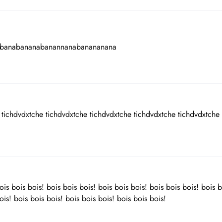
banabananabanannanabanananana
s tichdvdxtche tichdvdxtche tichdvdxtche tichdvdxtche tichdvdxtc
ois bois bois! bois bois bois! bois bois bois! bois bois bois! bois b
ois! bois bois bois! bois bois bois! bois bois bois!