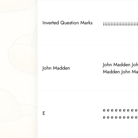
Inverted Question Marks
¡¡¡¡¡¡¡¡¡¡¡¡¡¡¡¡¡¡¡¡¡¡
John Madden Jo
John Madden
Madden John Ma
e e e e e e e e e
E
e e e e e e e e e