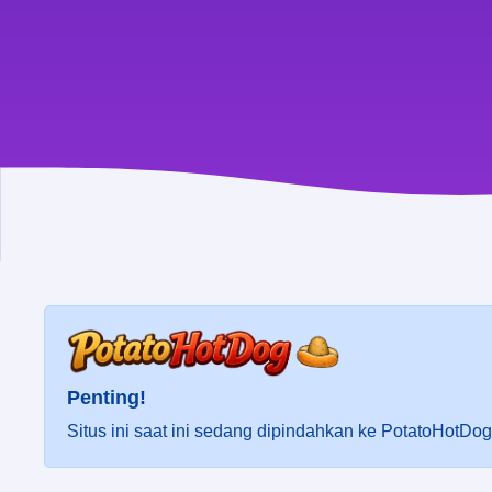
Penting!
Situs ini saat ini sedang dipindahkan ke PotatoHotDo