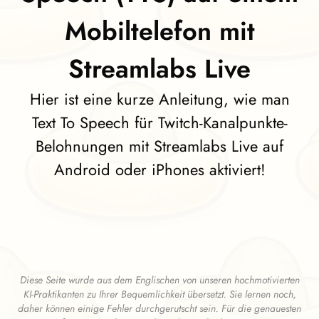
Mobiltelefon mit
Streamlabs Live
Hier ist eine kurze Anleitung, wie man
Text To Speech für Twitch-Kanalpunkte-
Belohnungen mit Streamlabs Live auf
Android oder iPhones aktiviert!
Diese Seite wurde aus dem Englischen von unseren hochmotivierten
KI-Praktikanten zu Ihrer Bequemlichkeit übersetzt. Sie lernen noch,
daher können einige Fehler durchgerutscht sein. Für die genauesten