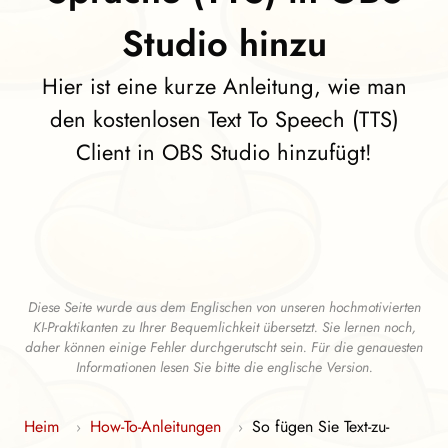
Studio hinzu
Hier ist eine kurze Anleitung, wie man
den kostenlosen Text To Speech (TTS)
Client in OBS Studio hinzufügt!
Diese Seite wurde aus dem Englischen von unseren hochmotivierten
KI-Praktikanten zu Ihrer Bequemlichkeit übersetzt. Sie lernen noch,
daher können einige Fehler durchgerutscht sein. Für die genauesten
Informationen lesen Sie bitte die englische Version.
Heim
How-To-Anleitungen
So fügen Sie Text-zu-
›
›