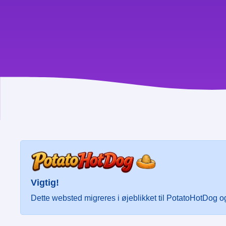
Vigtig!
Dette websted migreres i øjeblikket til PotatoHotDog og 