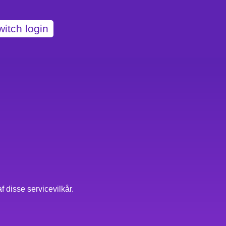
witch login
 disse servicevilkår.